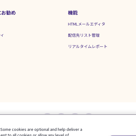
にお勧め
機能
HTMLメールエディタ
ティ
配信先リスト管理
リアルタイムレポート
 Some cookies are optional and help deliver a
契約条件
プライバシーポリシー
サイトマップ
使い方
t to all cookies or allow any level of