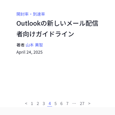
開封率・到達率
Outlookの新しいメール配信
者向けガイドライン
著者
山本 美智
April 24, 2025
<
1
2
3
4
5
6
7
…
27
>